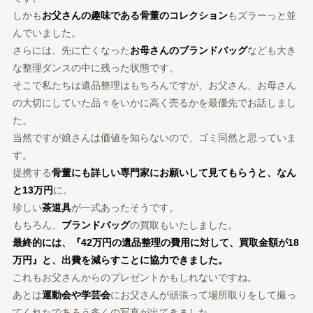
しかも
お父さんの趣味である骨董のコレクション
もズラーっと並
んでいました。
さらには、先に亡くなった
お母さんのブランドバッグ
なども大き
な整理ダンスの中に残った状態です。
そこで私たちは遺品整理はもちろんですが、お父さん、お母さん
の大切にしていた品々をいかに高く売るかを最優先でお話しまし
た。
当然ですが娘さんは価値を知らないので、ゴミ同然と思っていま
す。
提携する
骨董にも詳しい専門家にお願いして見てもらうと、なん
と13万円
に。
珍しい
茶道具
が一式あったそうです。
もちろん、
ブランドバッグ
の買取もいたしました。
最終的には、『42万円の遺品整理の費用に対して、買取金額が18
万円』と、出費を減らすことに協力できました。
これもお父さんからのプレゼントかもしれないですね。
あとは
運動会や学芸会
にお父さんが頑張って場所取りをして撮っ
てくれたであろう多くの写真が出てきました。